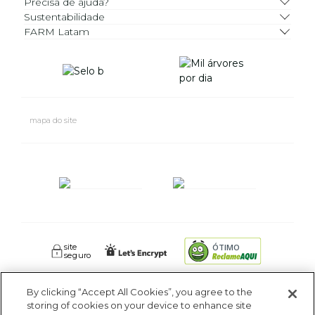
Precisa de ajuda?
Sustentabilidade
FARM Latam
mapa do site
site
ÓTIMO
seguro
By clicking “Accept All Cookies”, you agree to the
FARM RIO CIDADE MARAVILHOSA INDUSTRIA E COMERCIO DE
storing of cookies on your device to enhance site
ROUPAS SA. - Av Coronel Phidias Tavora 360, Blc 1 Armazém 1 -