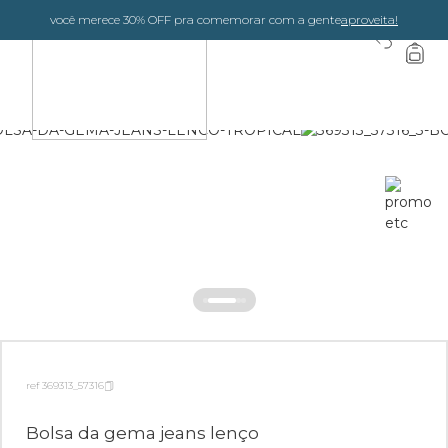
você merece 30% OFF pra comemorar com a gente
aproveita!
0
ref 369313_57316
Bolsa da gema jeans lenço