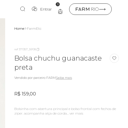
0
Entrar
Home
FarmEtc
ref 371357_59136
Bolsa chuchu guanacaste
preta
Vendido por parceiro FARM
Saiba mais
R$ 159,00
bolsinha com abertura principal e bolso frontal com fechos de
zíper. acompanha alça de corda...
ver mais