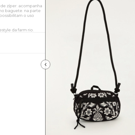
s de zíper. acompanha
omo baguete. na parte
ossibilitam o uso
style da farm rio.