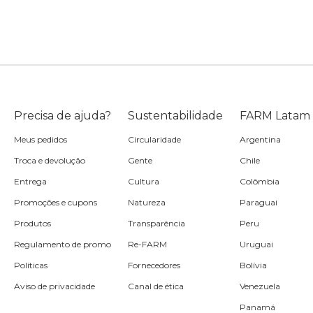
Precisa de ajuda?
Sustentabilidade
FARM Latam
Meus pedidos
Circularidade
Argentina
Troca e devolução
Gente
Chile
Entrega
Cultura
Colômbia
Promoções e cupons
Natureza
Paraguai
Produtos
Transparência
Peru
Regulamento de promo
Re-FARM
Uruguai
Políticas
Fornecedores
Bolívia
Aviso de privacidade
Canal de ética
Venezuela
Panamá