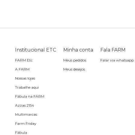
Sling
Sabonete
Sling
praia
Corda de celular
Frescobol
Caixa de metal
Bola
Institucional ETC
Minha conta
Fala FARM
Espelho de bolsa
FARM Etc
Meus pedidos
Falar via whatsapp
A FARM
Meus desejos
Chaveiro
Nossas lojas
Trabalhe aqui
Meia
Fábula na FARM
Azzas 2154
Almofada de viagem
Multimarcas
Farm Friday
Fábula