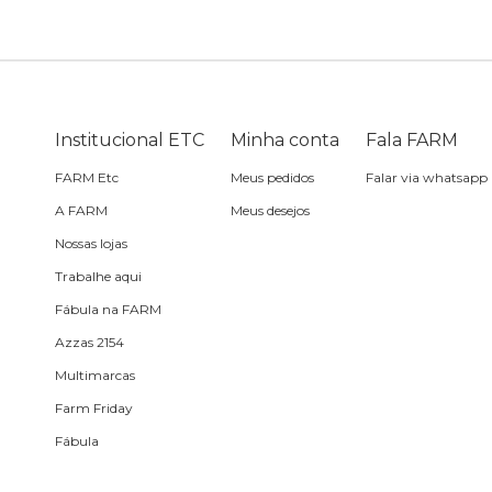
Bike
Planner
Cartão postal
Pra cabelo
Bolsa de praia
Sabonete
headphone
Skate
Estojo
Lenço
Meia
Boné
Bola
Travesseiro de
Sling
Sabonete
Sling
Institucional ETC
Minha conta
Fala FARM
praia
FARM Etc
Meus pedidos
Falar via whatsapp
Corda de celular
Frescobol
A FARM
Meus desejos
Nossas lojas
Caixa de metal
Bola
Trabalhe aqui
Fábula na FARM
Espelho de bolsa
Azzas 2154
Multimarcas
Chaveiro
Farm Friday
Fábula
Meia