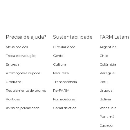
Precisa de ajuda?
Sustentabilidade
FARM Latam
Meus pedidos
Circularidade
Argentina
Troca e devolução
Gente
Chile
Entrega
Cultura
Colômbia
Promoções e cupons
Natureza
Paraguai
Produtos
Transparência
Peru
Regulamento de promo
Re-FARM
Uruguai
Políticas
Fornecedores
Bolívia
Aviso de privacidade
Canal de ética
Venezuela
Panamá
Equador