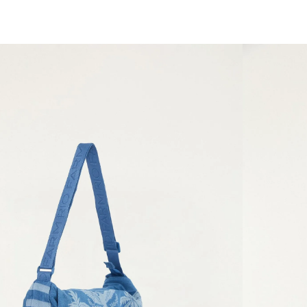
você merece 30% OFF pra comemorar com a gente
aproveita!