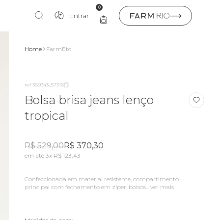
0
Entrar
Home
FarmEtc
ref 369343_57316
Bolsa brisa jeans lenço
tropical
R$ 529,00
R$ 370,30
em até 3x R$ 123,43
confeccionada em material resistente, compartimento
principal com fechamento em zíper, bolsos...
ver mais