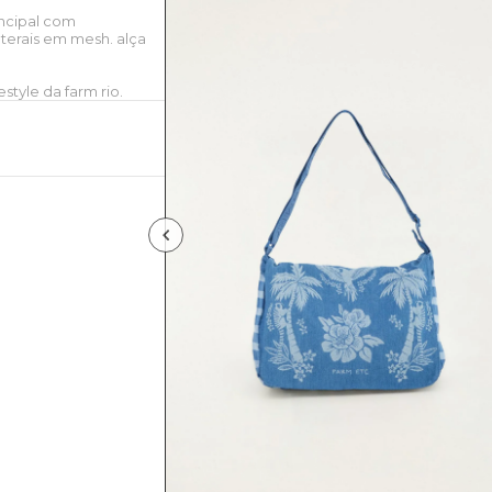
ncipal com
terais em mesh. alça
style da farm rio.