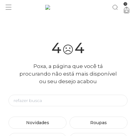
0
você merece 30% OFF pra comemorar com a gente
aproveita!
4
4
Poxa, a página que você tá
procurando não está mais disponível
ou seu desejo acabou
Novidades
Roupas