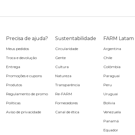
Precisa de ajuda?
Sustentabilidade
FARM Latam
Meus pedidos
Circularidade
Argentina
Troca e devolução
Gente
Chile
Entrega
Cultura
Colômbia
Promoções e cupons
Natureza
Paraguai
Produtos
Transparência
Peru
Regulamento de promo
Re-FARM
Uruguai
Políticas
Fornecedores
Bolívia
Aviso de privacidade
Canal de ética
Venezuela
Panamá
Equador