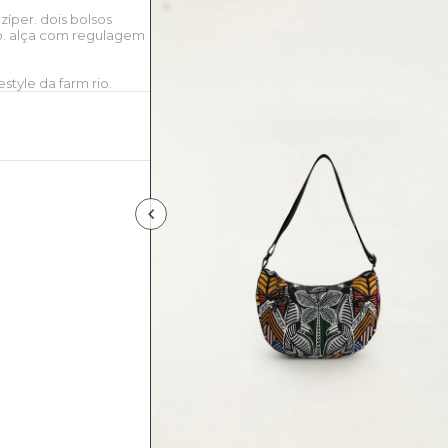
zíper. dois bolsos
co. alça com regulagem
style da farm rio.