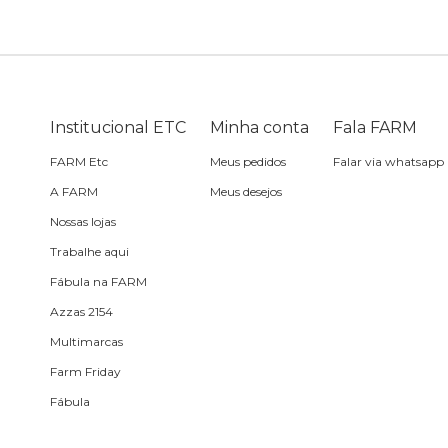
Sling
Sabonete
Sling
praia
Corda de celular
Frescobol
Caixa de metal
Bola
Institucional ETC
Minha conta
Fala FARM
FARM Etc
Meus pedidos
Falar via whatsapp
Espelho de bolsa
A FARM
Meus desejos
Nossas lojas
Chaveiro
Trabalhe aqui
Fábula na FARM
Meia
Azzas 2154
Multimarcas
Almofada de viagem
Farm Friday
Fábula