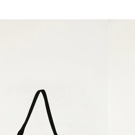
você merece 30% OFF pra comemorar com a gente
aproveita!