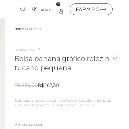
0
Entrar
Home
FarmEtc
ref 358504_56314
Bolsa banana gráfico rolezin
tucano pequena
R$ 239,00
R$ 167,30
Bolsa casual esportiva com abertura principal em fecho de
zíper. Dois bolsos pequenos frontais de...
ver mais
Medidas da peça