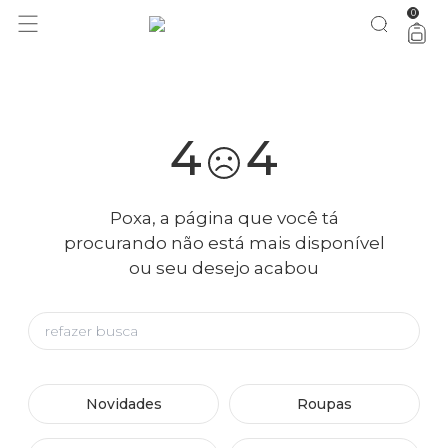
0
você merece 30% OFF pra comemorar com a gente
aproveita!
4
4
Poxa, a página que você tá
procurando não está mais disponível
ou seu desejo acabou
Novidades
Roupas