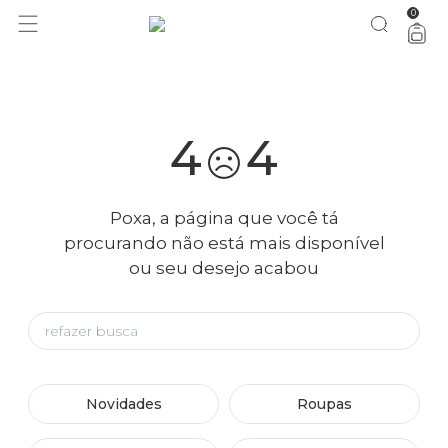
0
você merece 30% OFF pra comemorar com a gente
aproveita!
4
4
Poxa, a página que você tá
procurando não está mais disponível
ou seu desejo acabou
Novidades
Roupas