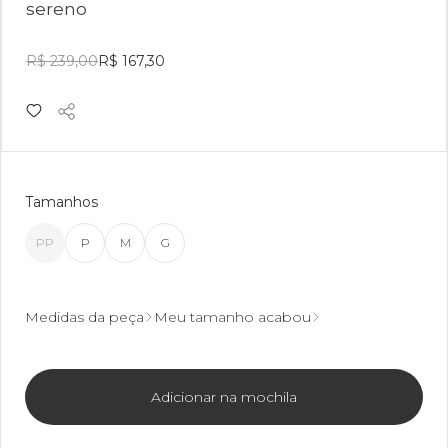
sereno
R$ 239,00
R$ 167,30
Tamanhos
PP
P
M
G
Medidas da peça
Meu tamanho acabou
Adicionar na mochila