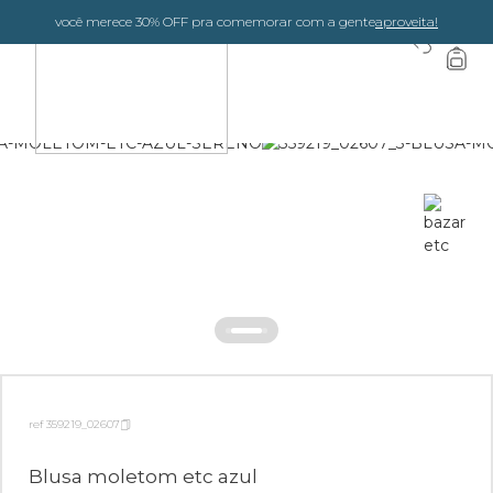
você merece 30% OFF pra comemorar com a gente
aproveita!
0
ref 359219_02607
Blusa moletom etc azul