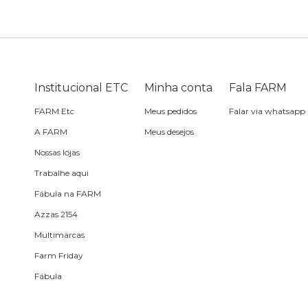
Bike
Planner
Cartão postal
Pra cabelo
Bolsa de praia
Sabonete
headphone
Skate
Estojo
Lenço
Meia
Boné
Bola
Travesseiro de
Sling
Sabonete
Sling
Institucional ETC
Minha conta
Fala FARM
praia
FARM Etc
Meus pedidos
Falar via whatsapp
Corda de celular
Frescobol
A FARM
Meus desejos
Nossas lojas
Caixa de metal
Bola
Trabalhe aqui
Fábula na FARM
Espelho de bolsa
Azzas 2154
Multimarcas
Chaveiro
Farm Friday
Fábula
Meia