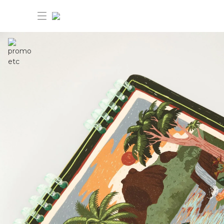
30%OFF ANIVERSÁRIO FARM Etc
Dia dos pais: 40%OFF
Novidades
Produtos
Novidades
Bazar 30%OFF
Produtos