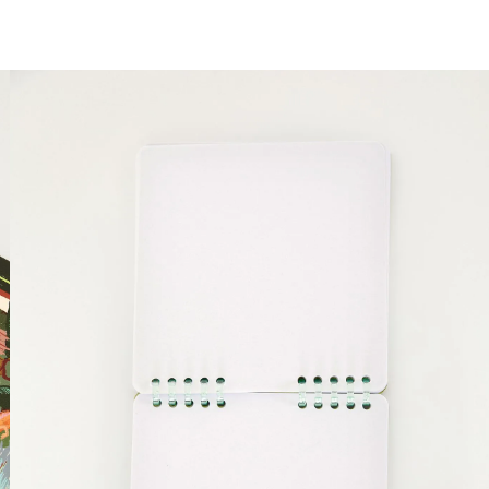
você merece 30% OFF pra comemorar com a gente
aproveita!