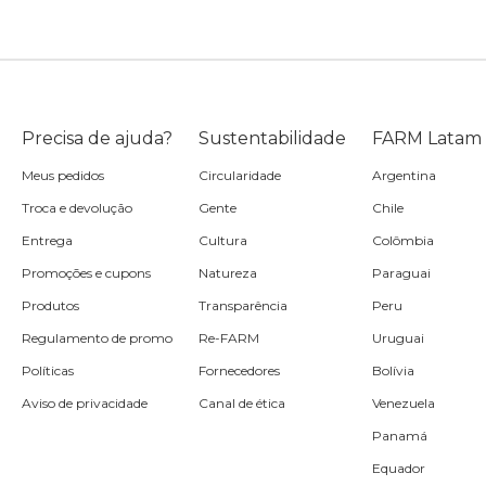
Precisa de ajuda?
Sustentabilidade
FARM Latam
Meus pedidos
Circularidade
Argentina
Troca e devolução
Gente
Chile
Entrega
Cultura
Colômbia
Promoções e cupons
Natureza
Paraguai
Produtos
Transparência
Peru
Regulamento de promo
Re-FARM
Uruguai
Políticas
Fornecedores
Bolívia
Aviso de privacidade
Canal de ética
Venezuela
Panamá
Equador