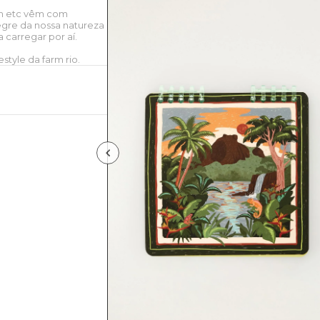
arm etc vêm com
legre da nossa natureza
a carregar por aí.
style da farm rio.