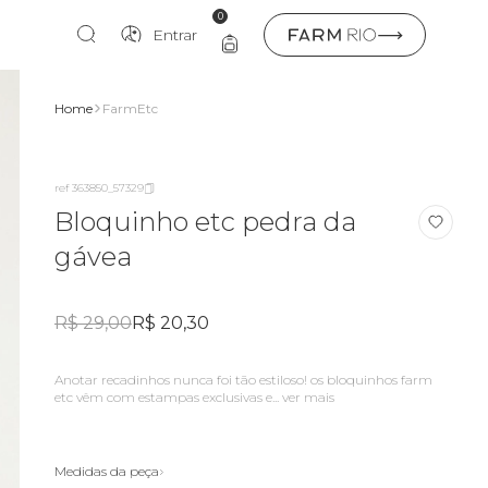
0
Entrar
Home
FarmEtc
ref 363850_57329
Bloquinho etc pedra da
gávea
R$ 29,00
R$ 20,30
anotar recadinhos nunca foi tão estiloso! os bloquinhos farm
etc vêm com estampas exclusivas e...
ver mais
Medidas da peça