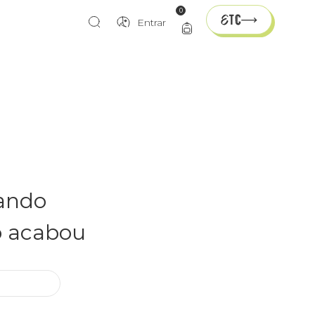
0
Entrar
rando
o acabou