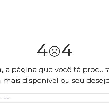
você merece 30% OFF pra comemorar com a gente
aproveita!
4
4
, a página que você tá procu
á mais disponível ou seu desej