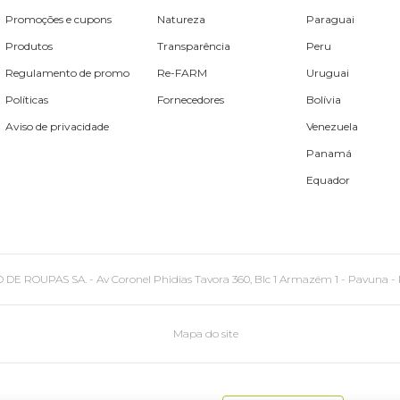
Promoções e cupons
Natureza
Paraguai
Produtos
Transparência
Peru
Regulamento de promo
Re-FARM
Uruguai
Políticas
Fornecedores
Bolívia
Aviso de privacidade
Venezuela
Panamá
Equador
PAS SA. - Av Coronel Phidias Tavora 360, Blc 1 Armazém 1 - Pavuna - Rio de
Mapa do site