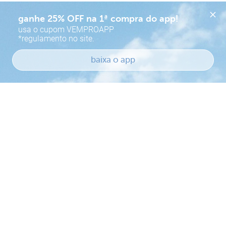
usa o cupom VEMPROAPP

*regulamento no site.
Ajuda?
baixa o app
Cancel
Save
Cadastre-se
Fique por dentro do que rola aqui e ganhe
30% de desconto
na primeira compra.
Para mais informações
clique aqui
.