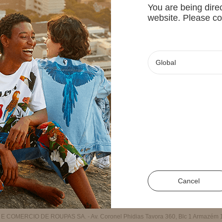
You are being direc
 pedidos
Circularidade
Chile
website. Please co
 e devolução
Gente
Colômbia
ga
Cultura
Paraguai
oções e cupons
Natureza
Peru
tos
Transparência
Uruguai
lamento de promo
Re-Farm
Bolívia
cas
Fornecedores
Panamá
 de privacidade
Equador
Cancel
MERCIO DE ROUPAS SA. - Av. Coronel Phidias Tavora 360, Blc 1 Armazém 1 -