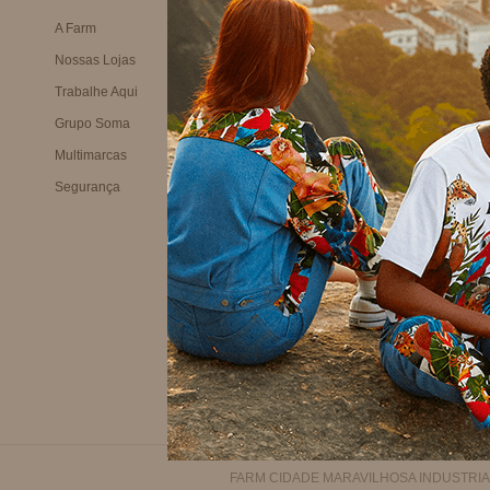
Camisa
A Farm
Meus pedidos
Falar via WhatsApp
Meus
Casaco
Nossas Lojas
Minha conta
Troca
Ver tudo >
Trabalhe Aqui
Meus desejos
Entre
Grupo Soma
Prom
Multimarcas
Produ
Segurança
Regu
Políti
Aviso
FARM CIDADE MARAVILHOSA INDUSTRIA E CO