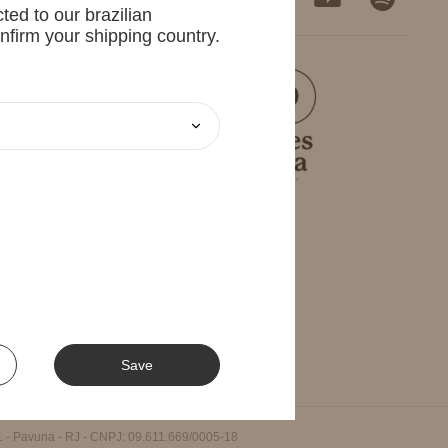
ted to our brazilian
nfirm your shipping country.
Save
 Pavuna - RJ - CNPJ: 09.611.669/0005-18