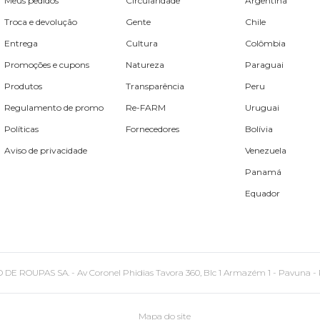
Meus pedidos
Circularidade
Argentina
Troca e devolução
Gente
Chile
Entrega
Cultura
Colômbia
Promoções e cupons
Natureza
Paraguai
Produtos
Transparência
Peru
Regulamento de promo
Re-FARM
Uruguai
Políticas
Fornecedores
Bolívia
Aviso de privacidade
Venezuela
Panamá
Equador
PAS SA. - Av Coronel Phidias Tavora 360, Blc 1 Armazém 1 - Pavuna - Rio de
Mapa do site