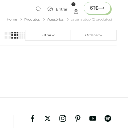
0
Entrar
Home
Produtos
Acessórios
capa laptop
(2 produtos)
Filtrar
Ordenar