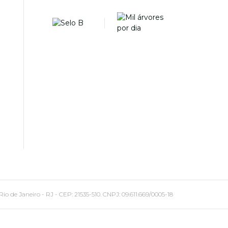
 Janeiro - RJ - CEP: 21535-510. CNPJ: 09.611.669/0005-18