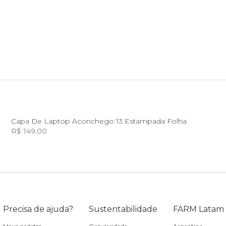
você merece 30% OFF pra comemorar com a gente
aproveita!
U
Capa De Laptop Aconchego 13 Estampada Folha
R$ 149,00
Incluir na mochila
Incluir na mochila
Precisa de ajuda?
Sustentabilidade
FARM Latam