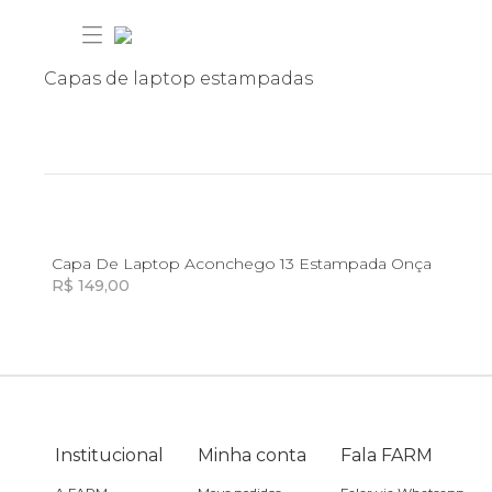
Capas de laptop estampadas
30% OFF ANIVERSÁRIO FARM
U
Capa De Laptop Aconchego 13 Estampada Onça
Novidades
R$ 149,00
Incluir na mochila
Incluir na mochila
Roupas
Novidades
Bazar
Roupas
Ver tudo
Institucional
Minha conta
Fala FARM
FARM Etc
Bazar