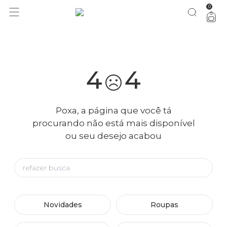
0
você merece 30% OFF pra comemorar com a gente
aproveita!
4
4
Poxa, a página que você tá
procurando não está mais disponível
ou seu desejo acabou
Novidades
Roupas