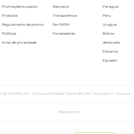
Promoções e cupons
Natureza
Paraguai
Produtos
Transparência
Peru
Regulamento de promo
Re-FARM
Uruguai
Políticas
Fornecedores
Bolívia
Aviso de privacidade
Venezuela
Panamá
Equador
PAS SA. - Av Coronel Phidias Tavora 360, Blc 1 Armazém 1 - Pavuna - Rio de
Mapa do site