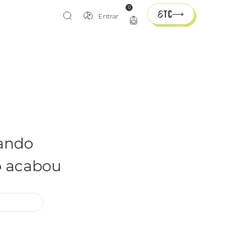
0
Entrar
rando
o acabou