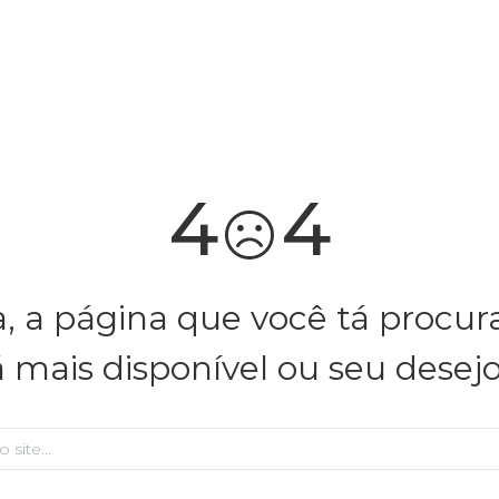
você merece 30% OFF pra comemorar com a gente
aproveita!
4
4
, a página que você tá procu
á mais disponível ou seu desej