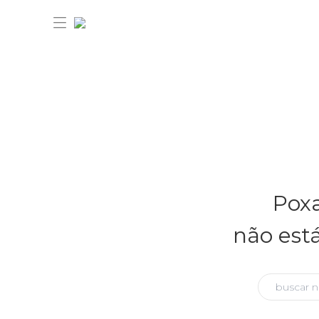
30% OFF ANIVERSÁRIO FARM
Novidades
Poxa
Roupas
Novidades
não est
Bazar
Roupas
Ver tudo
FARM Etc
Bazar