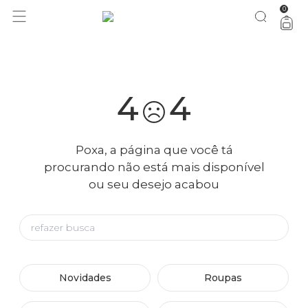
0
você merece 30% OFF pra comemorar com a gente
aproveita!
4
4
Poxa, a página que você tá
procurando não está mais disponível
ou seu desejo acabou
Novidades
Roupas