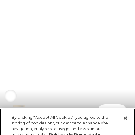
Top Franzido Jersey
comprar
R$ 169,00
R$ 84,50
By clicking “Accept All Cookies”, you agree to the
storing of cookies on your device to enhance site
navigation, analyze site usage, and assist in our
marketing efforts.
Política de Privacidade.