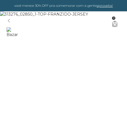
você merece 30% OFF pra comemorar com a gente
aproveita!
0