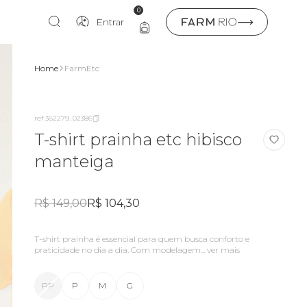
0
Entrar
Home
FarmEtc
ref 362279_02386
T-shirt prainha etc hibisco
manteiga
R$ 149,00
R$ 104,30
T-shirt prainha é essencial para quem busca conforto e
praticidade no dia a dia. Com modelagem...
ver mais
PP
P
M
G