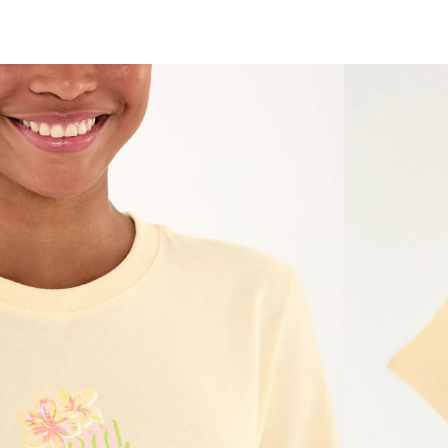
você merece 30% OFF pra comemorar com a gente
aproveita!