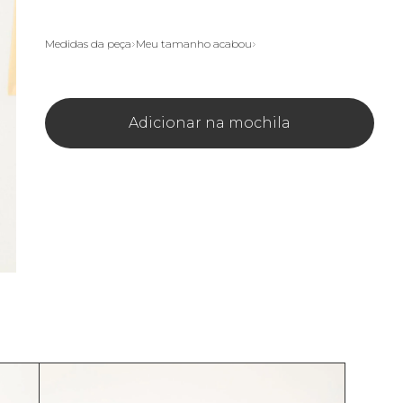
Medidas da peça
Meu tamanho acabou
Adicionar na mochila