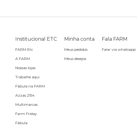
Bike
Planner
Cartão postal
Pra cabelo
Bolsa de praia
Sabonete
headphone
Skate
Estojo
Lenço
Meia
Boné
Bola
Travesseiro de
Sling
Sabonete
Sling
Institucional ETC
Minha conta
Fala FARM
praia
FARM Etc
Meus pedidos
Falar via whatsapp
Corda de celular
Frescobol
A FARM
Meus desejos
Nossas lojas
Caixa de metal
Bola
Trabalhe aqui
Fábula na FARM
Espelho de bolsa
Azzas 2154
Multimarcas
Chaveiro
Farm Friday
Fábula
Meia