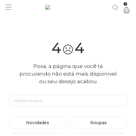
0
você merece 30% OFF pra comemorar com a gente
aproveita!
4
4
Poxa, a página que você tá
procurando não está mais disponível
ou seu desejo acabou
Novidades
Roupas