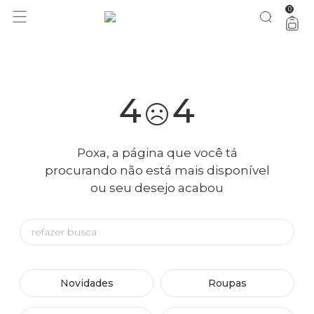
0
você merece 30% OFF pra comemorar com a gente
aproveita!
4
4
Poxa, a página que você tá
procurando não está mais disponível
ou seu desejo acabou
Novidades
Roupas