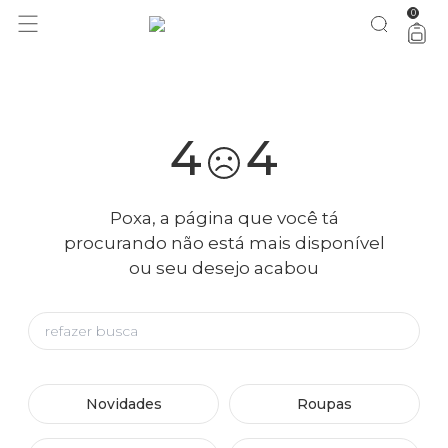
0
você merece 30% OFF pra comemorar com a gente
aproveita!
4
4
Poxa, a página que você tá
procurando não está mais disponível
ou seu desejo acabou
Novidades
Roupas