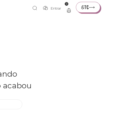
0
Entrar
rando
o acabou