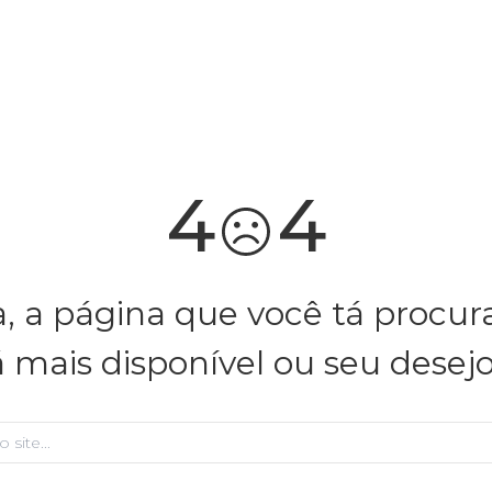
você merece 30% OFF pra comemorar com a gente
aproveita!
4
4
, a página que você tá procu
á mais disponível ou seu desej