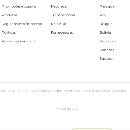
Promoções e cupons
Natureza
Paraguai
Produtos
Transparência
Peru
Regulamento de promo
Re-FARM
Uruguai
Políticas
Fornecedores
Bolívia
Aviso de privacidade
Venezuela
Panamá
Equador
PAS SA. - Av Coronel Phidias Tavora 360, Blc 1 Armazém 1 - Pavuna - Rio de
Mapa do site