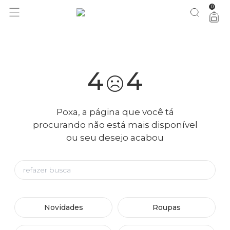
0
você merece 30% OFF pra comemorar com a gente
aproveita!
4
4
Poxa, a página que você tá
procurando não está mais disponível
ou seu desejo acabou
Novidades
Roupas