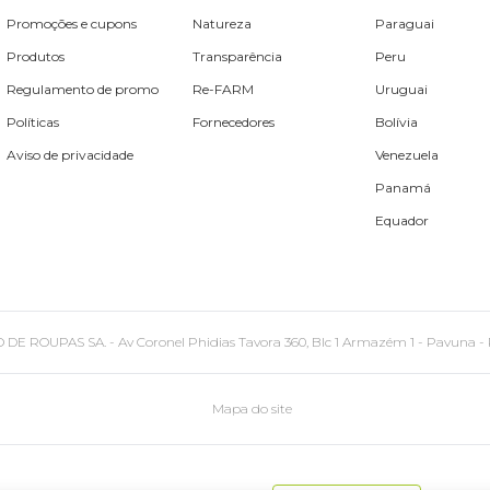
Promoções e cupons
Natureza
Paraguai
Produtos
Transparência
Peru
Regulamento de promo
Re-FARM
Uruguai
Políticas
Fornecedores
Bolívia
Aviso de privacidade
Venezuela
Panamá
Equador
PAS SA. - Av Coronel Phidias Tavora 360, Blc 1 Armazém 1 - Pavuna - Rio de
Mapa do site