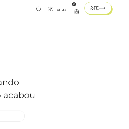
0
Entrar
rando
o acabou