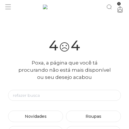
0
você merece 30% OFF pra comemorar com a gente
aproveita!
4
4
Poxa, a página que você tá
procurando não está mais disponível
ou seu desejo acabou
Novidades
Roupas