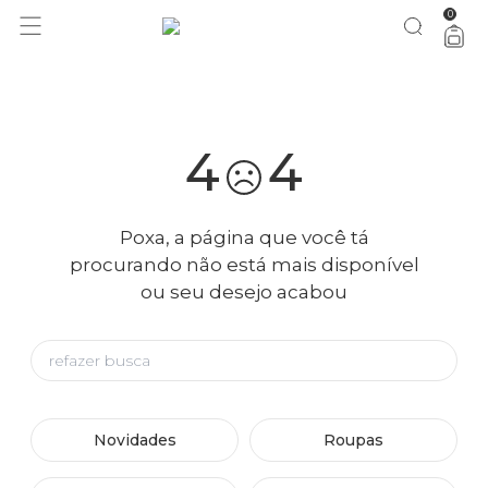
0
você merece 30% OFF pra comemorar com a gente
aproveita!
4
4
Poxa, a página que você tá
procurando não está mais disponível
ou seu desejo acabou
Novidades
Roupas