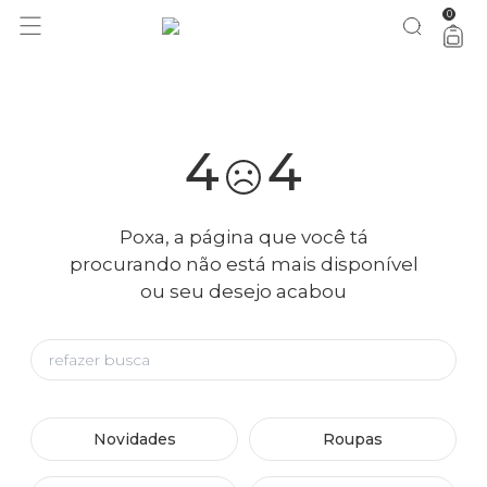
0
você merece 30% OFF pra comemorar com a gente
aproveita!
4
4
Poxa, a página que você tá
procurando não está mais disponível
ou seu desejo acabou
Novidades
Roupas