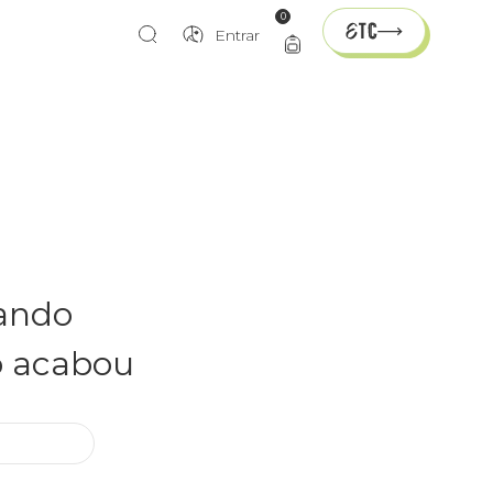
0
Entrar
rando
o acabou