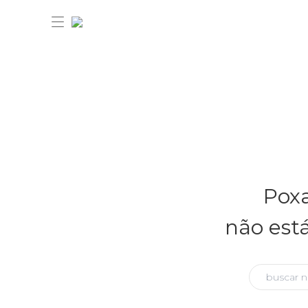
30% OFF ANIVERSÁRIO FARM
Novidades
Poxa
Roupas
Novidades
não est
Bazar
Roupas
Ver tudo
FARM Etc
Bazar