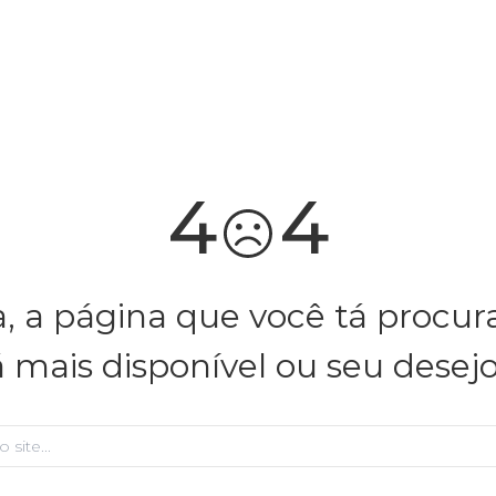
você merece 30% OFF pra comemorar com a gente
aproveita!
4
4
, a página que você tá procu
á mais disponível ou seu desej