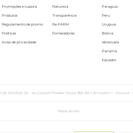
Promoções e cupons
Natureza
Paraguai
Produtos
Transparência
Peru
Regulamento de promo
Re-FARM
Uruguai
Políticas
Fornecedores
Bolívia
Aviso de privacidade
Venezuela
Panamá
Equador
PAS SA. - Av Coronel Phidias Tavora 360, Blc 1 Armazém 1 - Pavuna - Rio de
Mapa do site