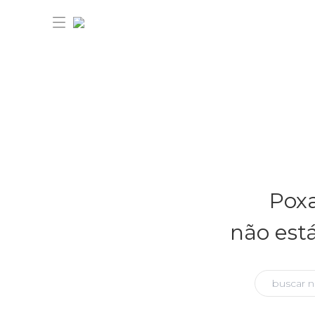
30% OFF ANIVERSÁRIO FARM
Novidades
Poxa
Roupas
Novidades
não est
Bazar
Roupas
Ver tudo
FARM Etc
Bazar