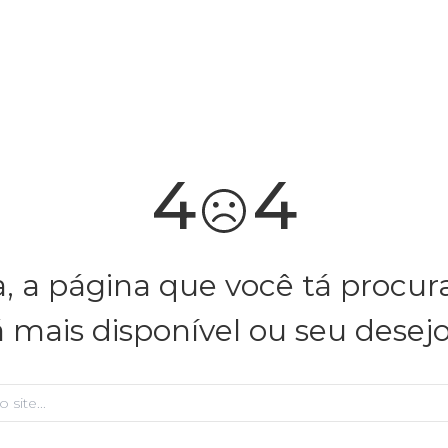
você merece 30% OFF pra comemorar com a gente
aproveita!
4
4
, a página que você tá procu
á mais disponível ou seu desej