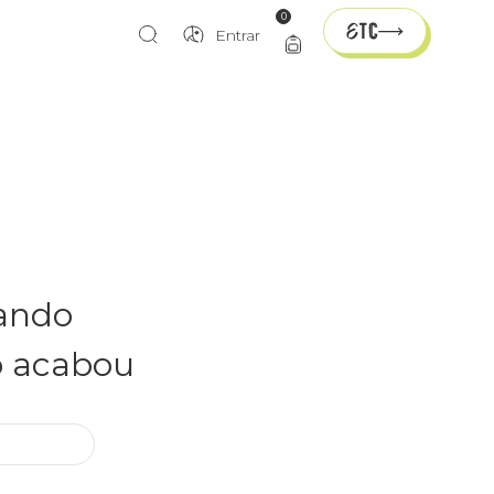
0
Entrar
rando
o acabou