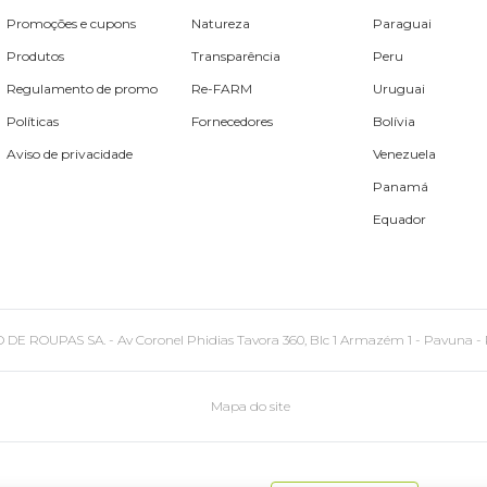
Promoções e cupons
Natureza
Paraguai
Produtos
Transparência
Peru
Regulamento de promo
Re-FARM
Uruguai
Políticas
Fornecedores
Bolívia
Aviso de privacidade
Venezuela
Panamá
Equador
PAS SA. - Av Coronel Phidias Tavora 360, Blc 1 Armazém 1 - Pavuna - Rio de
Mapa do site