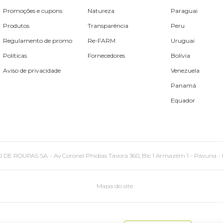
Promoções e cupons
Natureza
Paraguai
Produtos
Transparência
Peru
Regulamento de promo
Re-FARM
Uruguai
Políticas
Fornecedores
Bolívia
Aviso de privacidade
Venezuela
Panamá
Equador
PAS SA. - Av Coronel Phidias Tavora 360, Blc 1 Armazém 1 - Pavuna - Rio de
Mapa do site