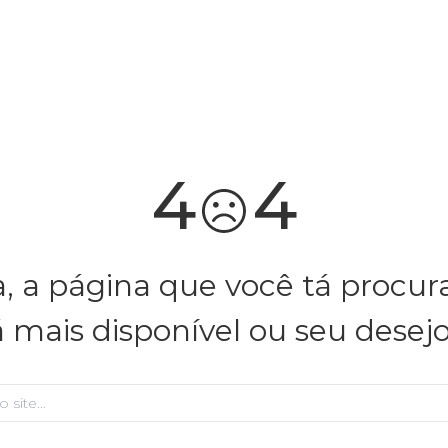
você merece 30% OFF pra comemorar com a gente
aproveita!
4
4
, a página que você tá procu
á mais disponível ou seu desej