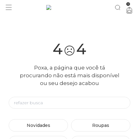
0
você merece 30% OFF pra comemorar com a gente
aproveita!
4
4
Poxa, a página que você tá
procurando não está mais disponível
ou seu desejo acabou
Novidades
Roupas