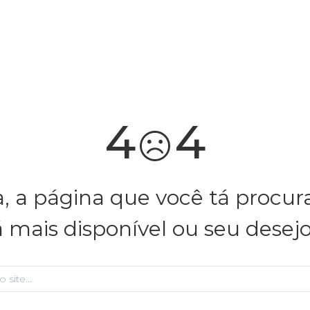
você merece 30% OFF pra comemorar com a gente
aproveita!
4
4
, a página que você tá procu
á mais disponível ou seu desej