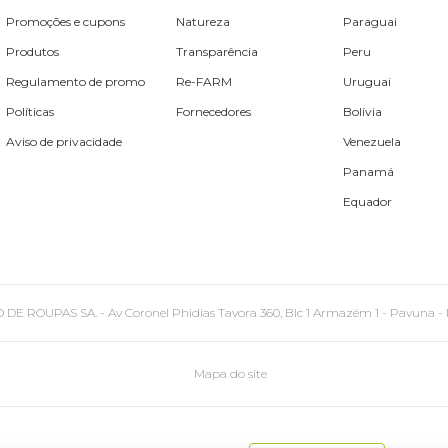
Promoções e cupons
Natureza
Paraguai
Produtos
Transparência
Peru
Regulamento de promo
Re-FARM
Uruguai
Políticas
Fornecedores
Bolívia
Aviso de privacidade
Venezuela
Panamá
Equador
PAS SA. - Av Coronel Phidias Tavora 360, Blc 1 Armazém 1 - Pavuna - Rio de
Mapa do site