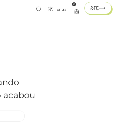
0
Entrar
rando
o acabou