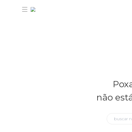
30% OFF ANIVERSÁRIO FARM
Novidades
Poxa
Roupas
Novidades
não est
Bazar
Roupas
Ver tudo
FARM Etc
Bazar