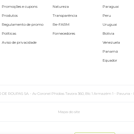
Promoções e cupons
Natureza
Paraguai
Produtos
Transparência
Peru
Regulamento de promo
Re-FARM
Uruguai
Políticas
Fornecedores
Bolívia
Aviso de privacidade
Venezuela
Panamá
Equador
PAS SA. - Av Coronel Phidias Tavora 360, Blc 1 Armazém 1 - Pavuna - Rio de
Mapa do site