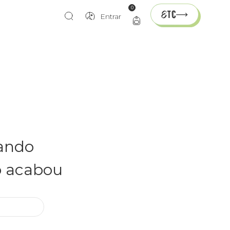
0
Entrar
rando
o acabou