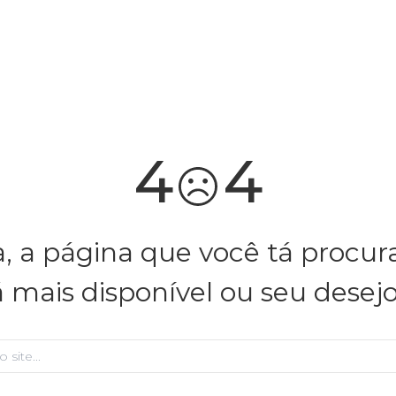
você merece 30% OFF pra comemorar com a gente
aproveita!
4
4
, a página que você tá procu
á mais disponível ou seu desej