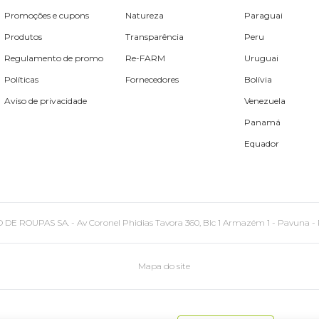
Promoções e cupons
Natureza
Paraguai
Produtos
Transparência
Peru
Regulamento de promo
Re-FARM
Uruguai
Políticas
Fornecedores
Bolívia
Aviso de privacidade
Venezuela
Panamá
Equador
PAS SA. - Av Coronel Phidias Tavora 360, Blc 1 Armazém 1 - Pavuna - Rio de
Mapa do site