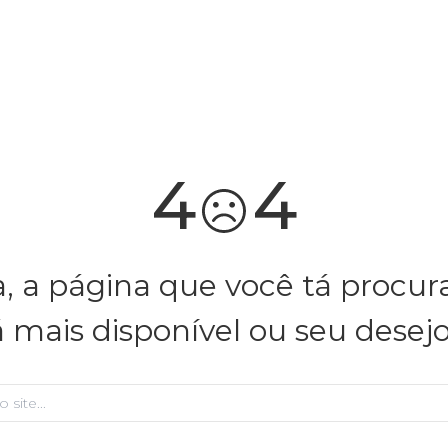
você merece 30% OFF pra comemorar com a gente
aproveita!
4
4
, a página que você tá procu
á mais disponível ou seu desej