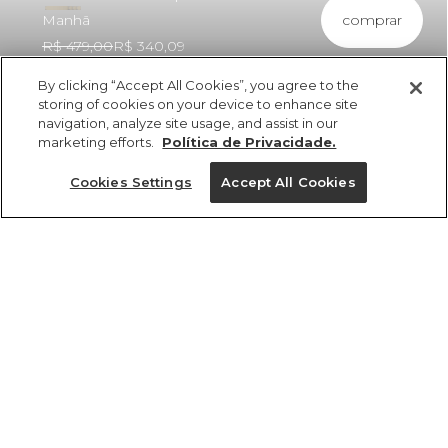
comprar
Manhã
R$ 479,00
R$ 340,09
By clicking “Accept All Cookies”, you agree to the
storing of cookies on your device to enhance site
navigation, analyze site usage, and assist in our
marketing efforts.
Política de Privacidade.
ref 361762_56648
Vestido Tule
Cookies Settings
Accept All Cookies
Estampado Café Da
Manhã
Tamanhos
R$ 479,00
R$ 340,09
3x R$ 113,36 sem juros
GG
PP
P
M
G
tamanhos
1 un.
PP
P
M
G
GG
1 un.
Ver medidas da peça