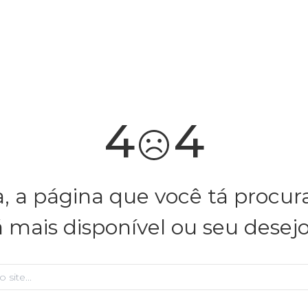
4
4
, a página que você tá procu
á mais disponível ou seu desej