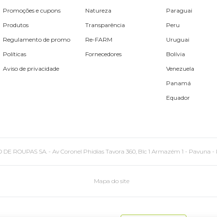
Promoções e cupons
Natureza
Paraguai
Produtos
Transparência
Peru
Regulamento de promo
Re-FARM
Uruguai
Políticas
Fornecedores
Bolívia
Aviso de privacidade
Venezuela
Panamá
Equador
PAS SA. - Av Coronel Phidias Tavora 360, Blc 1 Armazém 1 - Pavuna - Rio de
Mapa do site