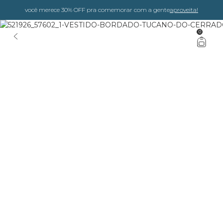
você merece 30% OFF pra comemorar com a gente
aproveita!
0