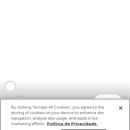
Vestido Silk Arara
comprar
R$ 349,00
By clicking “Accept All Cookies”, you agree to the
storing of cookies on your device to enhance site
navigation, analyze site usage, and assist in our
marketing efforts.
Política de Privacidade.