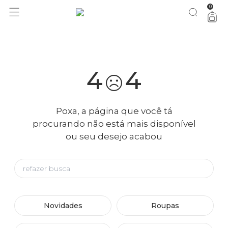
0
você merece 30% OFF pra comemorar com a gente
aproveita!
4
4
Poxa, a página que você tá
procurando não está mais disponível
ou seu desejo acabou
Novidades
Roupas