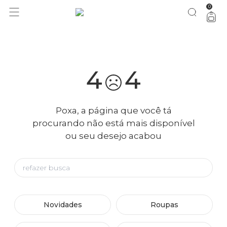
0
você merece 30% OFF pra comemorar com a gente
aproveita!
4
4
Poxa, a página que você tá
procurando não está mais disponível
ou seu desejo acabou
Novidades
Roupas