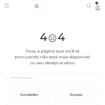
0
você merece 30% OFF pra comemorar com a gente
aproveita!
4
4
Poxa, a página que você tá
procurando não está mais disponível
ou seu desejo acabou
Novidades
Roupas