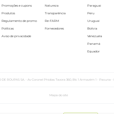
Promoções e cupons
Natureza
Paraguai
Produtos
Transparência
Peru
Regulamento de promo
Re-FARM
Uruguai
Políticas
Fornecedores
Bolívia
Aviso de privacidade
Venezuela
Panamá
Equador
PAS SA. - Av Coronel Phidias Tavora 360, Blc 1 Armazém 1 - Pavuna - Rio de
Mapa do site