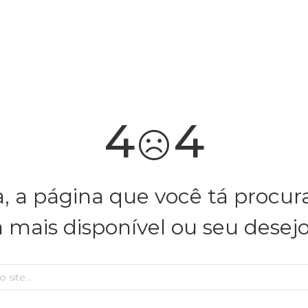
4
4
, a página que você tá procu
á mais disponível ou seu desej