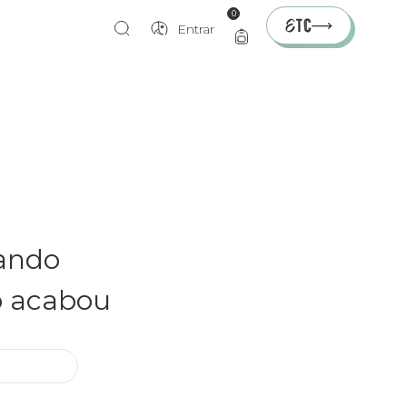
0
Entrar
rando
o acabou