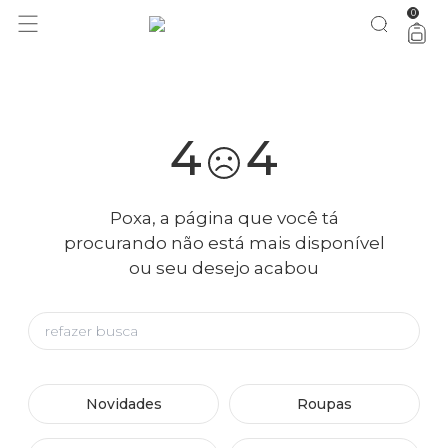
0
você merece 30% OFF pra comemorar com a gente
aproveita!
4
4
Poxa, a página que você tá
procurando não está mais disponível
ou seu desejo acabou
Novidades
Roupas