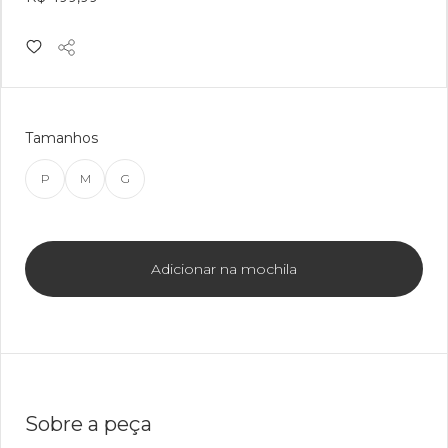
Tamanhos
P
M
G
Adicionar na mochila
Sobre a peça