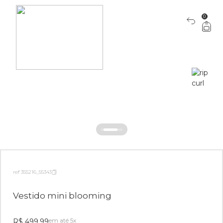
0
ref 355216_55343
Vestido mini blooming
em até 5x
R$ 499,99