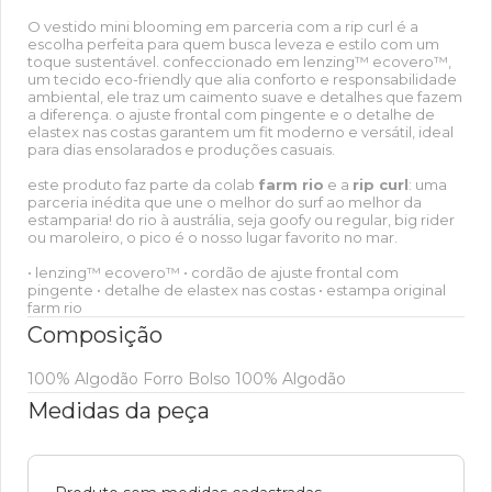
O vestido mini blooming em parceria com a rip curl é a
escolha perfeita para quem busca leveza e estilo com um
toque sustentável. confeccionado em lenzing™ ecovero™,
um tecido eco-friendly que alia conforto e responsabilidade
ambiental, ele traz um caimento suave e detalhes que fazem
a diferença. o ajuste frontal com pingente e o detalhe de
elastex nas costas garantem um fit moderno e versátil, ideal
para dias ensolarados e produções casuais.
este produto faz parte da colab
farm rio
e a
rip curl
: uma
parceria inédita que une o melhor do surf ao melhor da
estamparia! do rio à austrália, seja goofy ou regular, big rider
ou maroleiro, o pico é o nosso lugar favorito no mar.
• lenzing™ ecovero™ • cordão de ajuste frontal com
pingente • detalhe de elastex nas costas • estampa original
farm rio
Composição
100% Algodão Forro Bolso 100% Algodão
Medidas da peça