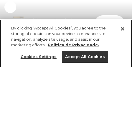
Vestido Midi Xadrez Romântico
comprar
R$ 498,00
R$ 308,76
By clicking “Accept All Cookies”, you agree to the
storing of cookies on your device to enhance site
navigation, analyze site usage, and assist in our
marketing efforts.
Política de Privacidade.
Cookies Settings
Accept All Cookies
ref 360918_57016
Vestido Midi Xadrez
Romântico
Tamanhos
R$ 498,00
R$ 308,76
3x R$ 102,92 sem juros
P
M
GG
PP
G
tamanhos
1 un.
1 un.
PP
P
M
G
GG