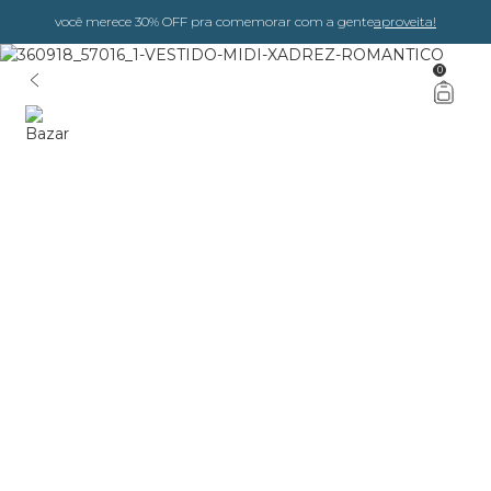
você merece 30% OFF pra comemorar com a gente
aproveita!
0