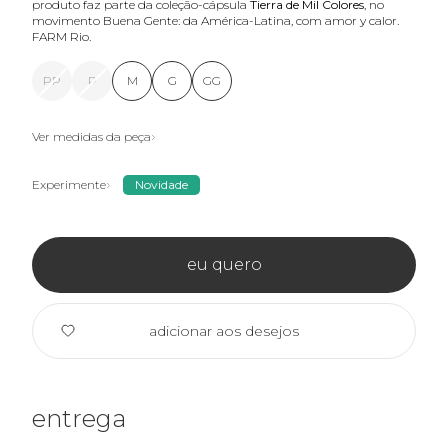
produto faz parte da coleção-cápsula
Tierra de Mil Colores
, no
movimento Buena Gente: da América-Latina, com amor y calor.
FARM Rio.
PP
P
M
G
GG
Ver medidas da peça
Experimente
Novidade
eu quero
adicionar aos desejos
entrega