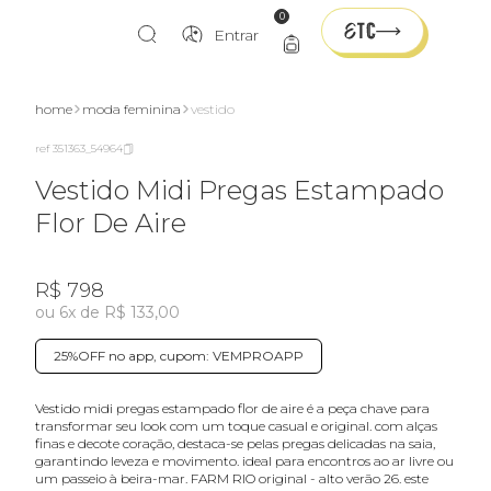
0
Entrar
home
moda feminina
vestido
ref 351363_54964
Vestido Midi Pregas Estampado
Flor De Aire
R$ 798
ou 6x de R$ 133,00
25%OFF no app, cupom: VEMPROAPP
vestido midi pregas estampado flor de aire é a peça chave para
transformar seu look com um toque casual e original. com alças
finas e decote coração, destaca-se pelas pregas delicadas na saia,
garantindo leveza e movimento. ideal para encontros ao ar livre ou
um passeio à beira-mar. FARM RIO original - alto verão 26. este