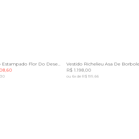
P
M
G
GG
P
M
G
GG
Vestido Curto Estampado Flor Do Deserto
Vestido Richelieu Asa De Borbol
08,60
R$ 1.198,00
,30
ou 6x de R$ 199,66
Incluir na mochila
Incluir na mochila