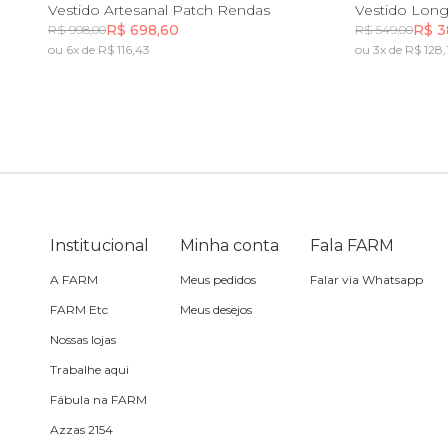
PP
P
M
G
GG
PP
Vestido Artesanal Patch Rendas
R$ 698,60
R$ 3
R$ 998,00
R$ 549,00
Toalha
ou 6x de R$ 116,43
ou 3x de R$ 128,
Incluir na mochila
Travesseiro
Vela
Institucional
Minha conta
Fala FARM
A FARM
Meus pedidos
Falar via Whatsapp
FARM Etc
Meus desejos
Nossas lojas
Trabalhe aqui
Fábula na FARM
Azzas 2154