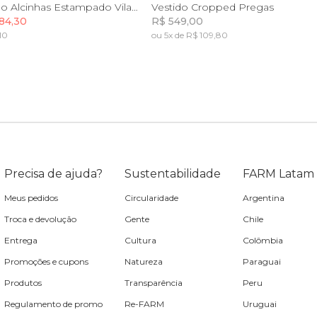
P
M
G
GG
P
M
G
GG
Vestido Longo Alcinhas Estampado Vila Rio
Vestido Cropped Pregas
84,30
R$ 549,00
10
ou 5x de R$ 109,80
Incluir na mochila
Incluir na mochila
Precisa de ajuda?
Sustentabilidade
FARM Latam
Meus pedidos
Circularidade
Argentina
Troca e devolução
Gente
Chile
Entrega
Cultura
Colômbia
Promoções e cupons
Natureza
Paraguai
Produtos
Transparência
Peru
Regulamento de promo
Re-FARM
Uruguai