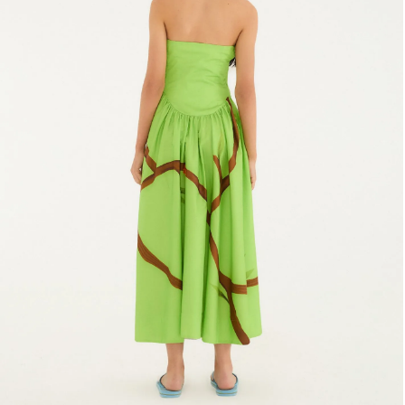
Frescobol
Lancheira
Lenço
Mala
Meia
Necessaire
Óculos de sol