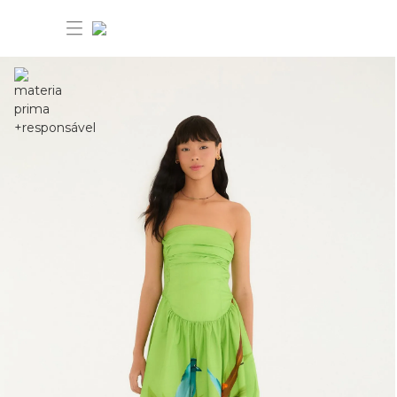
30% OFF ANIVERSÁRIO FARM
Novidades
Roupas
Novidades
Bazar
Roupas
Ver tudo
FARM Etc
Bazar