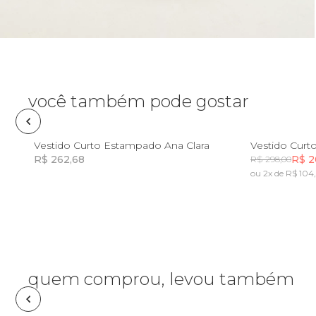
Pin e patch
Planner
Pochete
você também pode gostar
Porta
incenso e
GG
PP
Vestido Curto Estampado Ana Clara
incensário
R$ 262,68
R$ 2
R$ 298,00
Porta
ou 2x de R$ 104
isqueiro
Incluir na mochila
Incluir na mochila
Sabonete
Skate
quem comprou, levou também
Sling