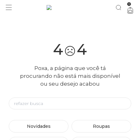
0
você merece 30% OFF pra comemorar com a gente
aproveita!
4
4
Poxa, a página que você tá
procurando não está mais disponível
ou seu desejo acabou
Novidades
Roupas