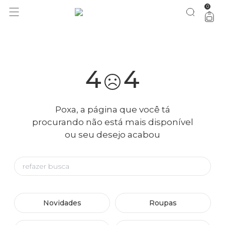
0
você merece 30% OFF pra comemorar com a gente
aproveita!
4
4
Poxa, a página que você tá
procurando não está mais disponível
ou seu desejo acabou
Novidades
Roupas