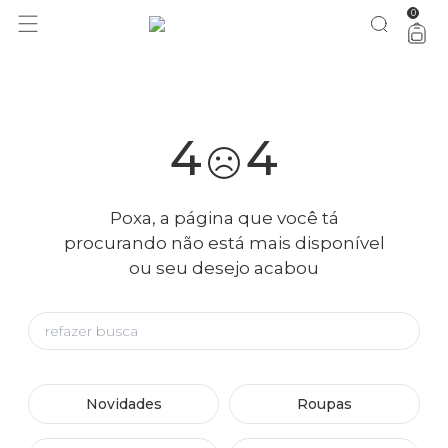
0
você merece 30% OFF pra comemorar com a gente
aproveita!
4
4
Poxa, a página que você tá
procurando não está mais disponível
ou seu desejo acabou
Novidades
Roupas