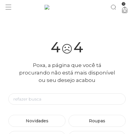
0
você merece 30% OFF pra comemorar com a gente
aproveita!
4
4
Poxa, a página que você tá
procurando não está mais disponível
ou seu desejo acabou
Novidades
Roupas