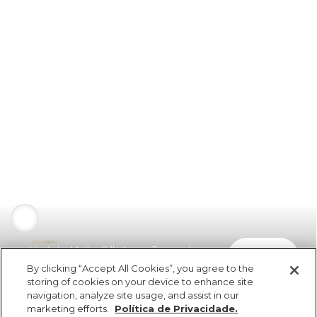
Vestido Malha Silk Amor Tropical
comprar
R$ 269,00
By clicking “Accept All Cookies”, you agree to the
storing of cookies on your device to enhance site
navigation, analyze site usage, and assist in our
marketing efforts.
Política de Privacidade.