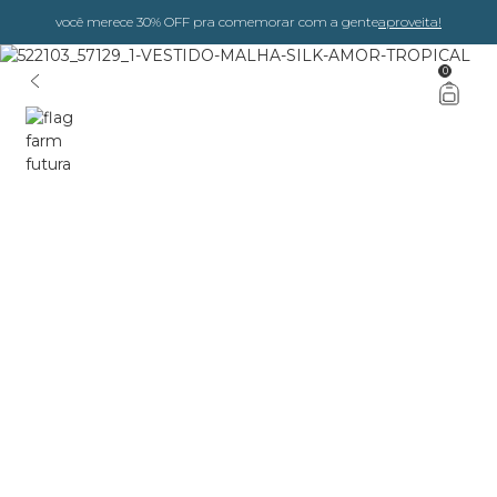
você merece 30% OFF pra comemorar com a gente
aproveita!
0